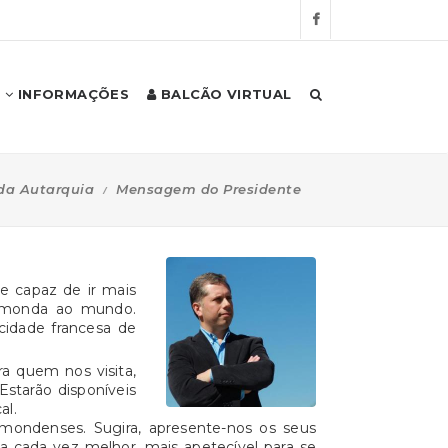
INFORMAÇÕES
BALCÃO VIRTUAL
da Autarquia
Mensagem do Presidente
e capaz de ir mais
aimonda ao mundo.
cidade francesa de
a quem nos visita,
starão disponíveis
al.
imondenses. Sugira, apresente-nos os seus
a cada vez melhor, mais apetecível para se