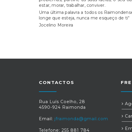
estar, morar, trabalhar, conviver.
Uma última palavra a todos os Raimondenses
longe que esteja, nunca me esqueço de ti“
Jocelino Moreira
CONTACTOS
FRE
Rua Luís Coelho, 28
Age
4590-924 Raimonda
Car
Email:
jfraimonda@gmail.com
Em
Telefone: 255 881 784