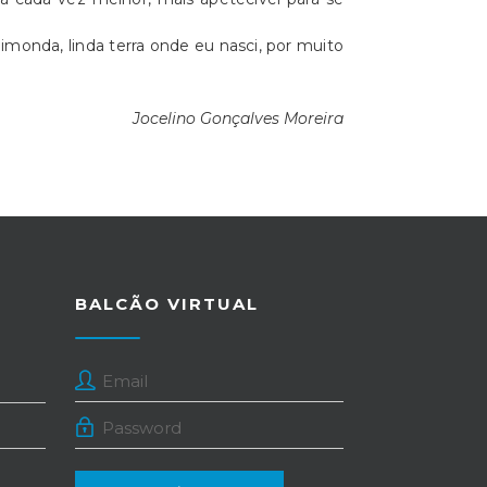
monda, linda terra onde eu nasci, por muito
Jocelino Gonçalves Moreira
BALCÃO VIRTUAL