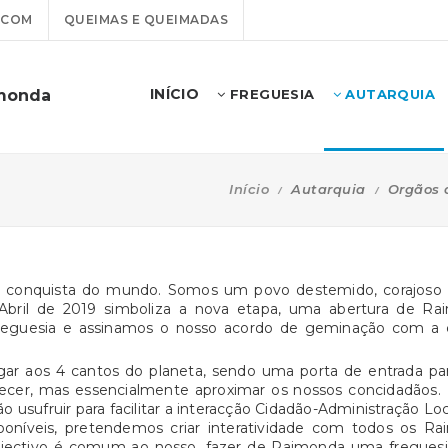
.COM
QUEIMAS E QUEIMADAS
INÍCIO
imonda
FREGUESIA
AUTARQUIA
Início
Autarquia
Orgãos 
à conquista do mundo. Somos um povo destemido, corajoso 
bril de 2019 simboliza a nova etapa, uma abertura de R
a Freguesia e assinamos o nosso acordo de geminação com a 
ar aos 4 cantos do planeta, sendo uma porta de entrada par
er, mas essencialmente aproximar os nossos concidadãos. E
usufruir para facilitar a interacção Cidadão-Administração Loc
poníveis, pretendemos criar interatividade com todos os Ra
 objectivo é comum ao nosso, fazer de Raimonda uma freguesi