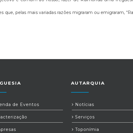
 que, pelas mais variadas razões migraram ou emigraram, “Rai
GUESIA
AUTARQUIA
nda de Eventos
Notícias
acterização
Serviços
presas
Toponímia