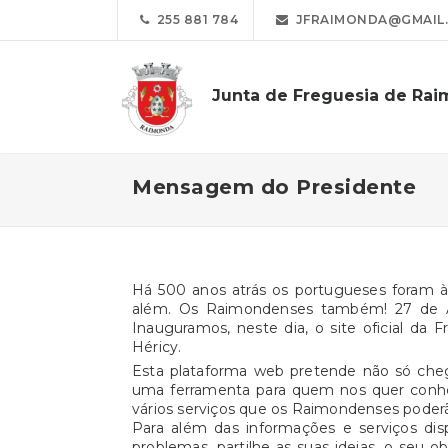
255 881 784
JFRAIMONDA@GMAIL
Junta de Freguesia de Ra
Mensagem do Presidente
Há 500 anos atrás os portugueses foram 
além. Os Raimondenses também! 27 de A
Inauguramos, neste dia, o site oficial d
Héricy.
Esta plataforma web pretende não só cheg
uma ferramenta para quem nos quer conhec
vários serviços que os Raimondenses poderão 
Para além das informações e serviços dis
problemas, partilhe as suas ideias, o seu