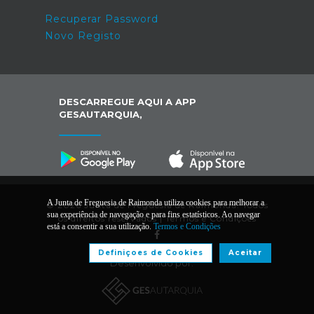
Recuperar Password
Novo Registo
DESCARREGUE AQUI A APP
GESAUTARQUIA,
A Junta de Freguesia de Raimonda utiliza cookies para melhorar a
© 2026 Junta de Freguesia de Raimonda. Todos
sua experiência de navegação e para fins estatísticos. Ao navegar
os direitos reservados |
Termos e Condições
está a consentir a sua utilização.
Termos e Condições
Definiçoes de Cookies
Aceitar
Desenvolvido por: