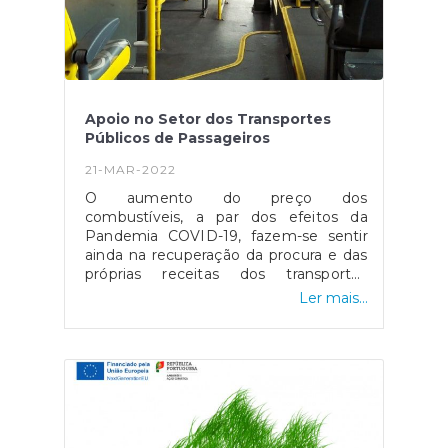
pode ser consultada aqui.
Apoio no Setor dos Transportes
Públicos de Passageiros
21-MAR-2022
O aumento do preço dos
combustíveis, a par dos efeitos da
Pandemia COVID-19, fazem-se sentir
ainda na recuperação da procura e das
próprias receitas dos transportes
públicos, levando então à continuidade
Ler mais...
deste apoio para o setor dos
transportes públicos. Este apoio teve
início no ano passado através da
Resolução do Conselho de Ministros n.º
153/2021, de 12 de novembro, e visa
que não seja necessário aumentar o
preço dos bilhetes dos utilizadores de
transportes públicos pois levaria não só