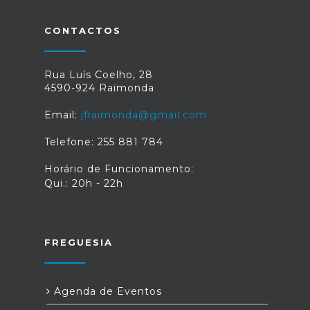
submissão das candidaturas termina no
dia 31 de maio de 2022 ou então até a
CONTACTOS
dotação prevista esgotar. Fonte: "
Lançamento do apoio à renovação e
aumento do desempenho energético
dos edifícios de serviços", disponível
Rua Luís Coelho, 28
em:
4590-924 Raimonda
https://www.fundoambiental.pt/listagem-
noticias/lancamento-do-apoio-a-
Email:
jfraimonda@gmail.com
renovacao-e-aumento-do-
desempenho-energetico-dos-edificios-
Telefone: 255 881 784
de-servicos.aspx
Horário de Funcionamento:
Qui.: 20h - 22h
FREGUESIA
Agenda de Eventos