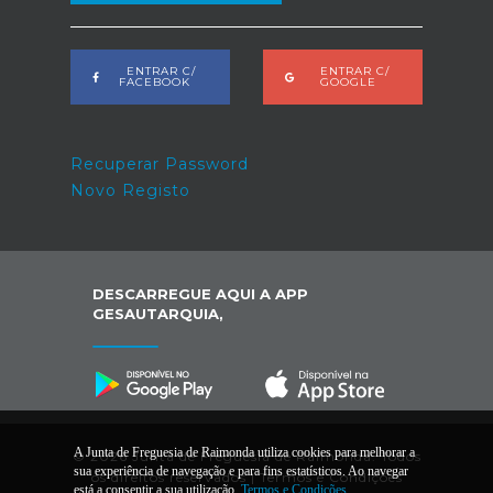
ENTRAR C/
ENTRAR C/
FACEBOOK
GOOGLE
Recuperar Password
Novo Registo
DESCARREGUE AQUI A APP
GESAUTARQUIA,
A Junta de Freguesia de Raimonda utiliza cookies para melhorar a
© 2026 Junta de Freguesia de Raimonda. Todos
sua experiência de navegação e para fins estatísticos. Ao navegar
os direitos reservados |
Termos e Condições
está a consentir a sua utilização.
Termos e Condições