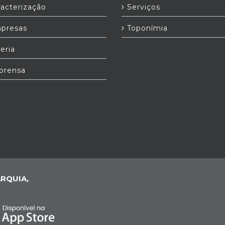
acterização
Serviços
presas
Toponímia
eria
prensa
RQUIA,