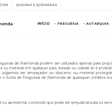
.COM
QUEIMAS E QUEIMADAS
INÍCIO
imonda
FREGUESIA
AUTARQUIA
reguesia de Raimonda podem ser utilizados apenas para prop
ou material em qualquer país, estado ou cidade lei é proibido. 
que julgamos ser ameaçador ou obsceno, ou material protegid
o Junta de Freguesia de Raimonda de quaisquer créditos resul
l ou apresentar conteúdo que pode ser prejudicial para os ser