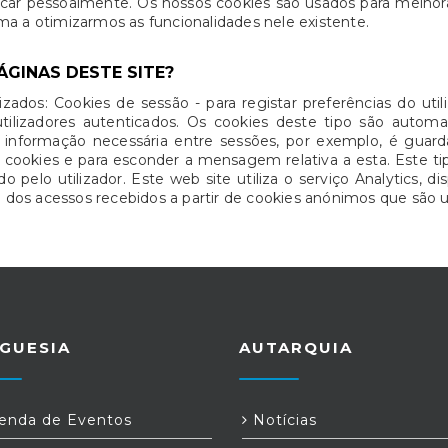
car pessoalmente. Os nossos cookies são usados para melhorar
orma a otimizarmos as funcionalidades nele existente.
ÁGINAS DESTE SITE?
zados: Cookies de sessão - para registar preferências do uti
tilizadores autenticados. Os cookies deste tipo são aut
r informação necessária entre sessões, por exemplo, é guar
e cookies e para esconder a mensagem relativa a esta. Este
 pelo utilizador. Este web site utiliza o serviço Analytics, di
os acessos recebidos a partir de cookies anónimos que são u
GUESIA
AUTARQUIA
nda de Eventos
Notícias