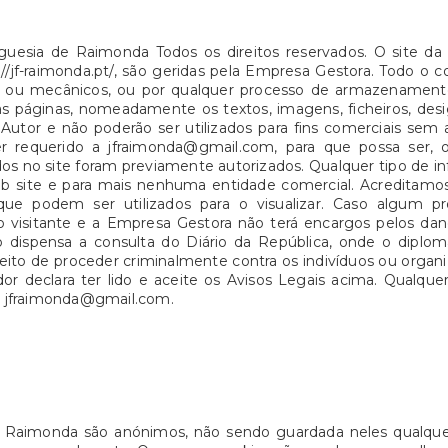
eguesia de Raimonda Todos os direitos reservados. O site d
s://jf-raimonda.pt/, são geridas pela Empresa Gestora. Todo 
cos ou mecânicos, ou por qualquer processo de armazename
s páginas, nomeadamente os textos, imagens, ficheiros, desi
Autor e não poderão ser utilizados para fins comerciais sem 
er requerido a jfraimonda@gmail.com, para que possa ser, 
os no site foram previamente autorizados. Qualquer tipo de i
o web site e para mais nenhuma entidade comercial. Acredita
que podem ser utilizados para o visualizar. Caso algum p
o visitante e a Empresa Gestora não terá encargos pelos dano
ão dispensa a consulta do Diário da República, onde o dipl
reito de proceder criminalmente contra os indivíduos ou organ
dor declara ter lido e aceite os Avisos Legais acima. Qualqu
 a jfraimonda@gmail.com.
 Raimonda são anónimos, não sendo guardada neles qualquer 