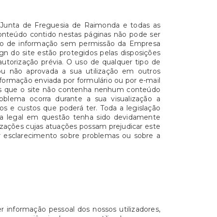
a Junta de Freguesia de Raimonda e todas as
o conteúdo contido nestas páginas não pode ser
nto de informação sem permissão da Empresa
gn do site estão protegidos pelas disposições
autorização prévia. O uso de qualquer tipo de
ou não aprovada a sua utilização em outros
nformação enviada por formulário ou por e-mail
mos que o site não contenha nenhum conteúdo
roblema ocorra durante a sua visualização a
s e custos que poderá ter. Toda a legislação
oma legal em questão tenha sido devidamente
izações cujas atuações possam prejudicar este
er esclarecimento sobre problemas ou sobre a
informação pessoal dos nossos utilizadores,