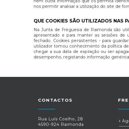
nem outra informação que os permita identifi
nos permitir analisar a utilização do site de f
QUE COOKIES SÃO UTILIZADOS NAS P
Na Junta de Freguesia de Raimonda são utili
apresentado e para manter as sessões de u
fechado. Cookies persistentes - para guarda
utilizador tomou conhecimento da política d
chegar a sua data de expiração ou ser apagado
desempenho, registando informação genérica d
CONTACTOS
FRE
Rua Luís Coelho, 28
Age
4590-924 Raimonda