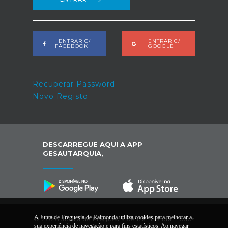
ENTRAR C/
ENTRAR C/
FACEBOOK
GOOGLE
Recuperar Password
Novo Registo
DESCARREGUE AQUI A APP
GESAUTARQUIA,
A Junta de Freguesia de Raimonda utiliza cookies para melhorar a
© 2026 Junta de Freguesia de Raimonda. Todos
sua experiência de navegação e para fins estatísticos. Ao navegar