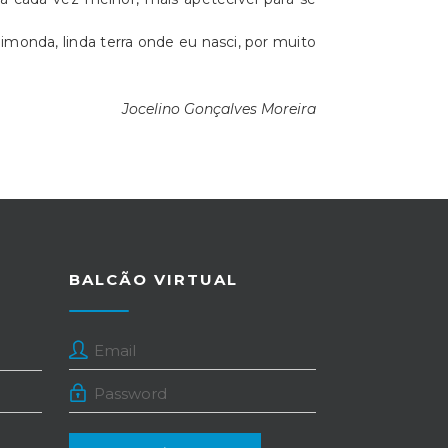
monda, linda terra onde eu nasci, por muito
Jocelino Gonçalves Moreira
BALCÃO VIRTUAL