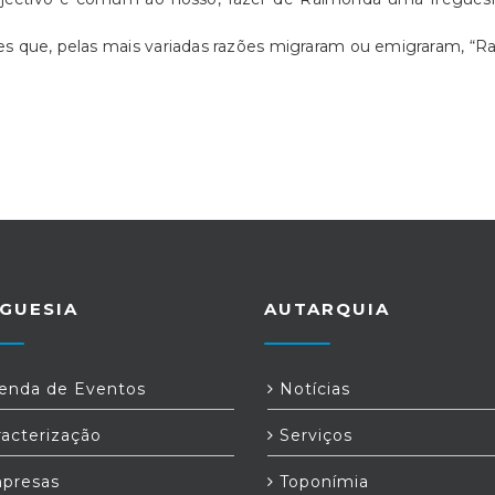
 que, pelas mais variadas razões migraram ou emigraram, “Rai
GUESIA
AUTARQUIA
nda de Eventos
Notícias
acterização
Serviços
presas
Toponímia