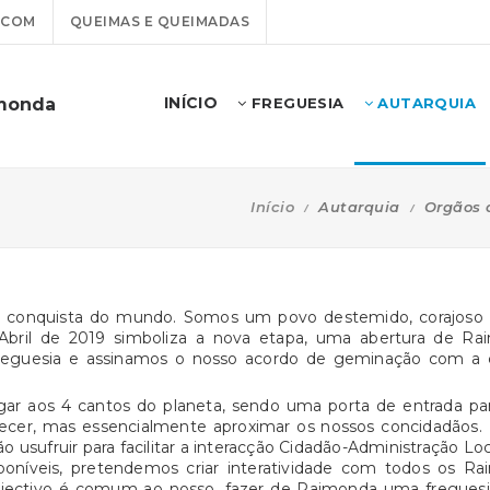
.COM
QUEIMAS E QUEIMADAS
INÍCIO
imonda
FREGUESIA
AUTARQUIA
Início
Autarquia
Orgãos 
à conquista do mundo. Somos um povo destemido, corajoso 
bril de 2019 simboliza a nova etapa, uma abertura de R
a Freguesia e assinamos o nosso acordo de geminação com a 
ar aos 4 cantos do planeta, sendo uma porta de entrada par
er, mas essencialmente aproximar os nossos concidadãos. E
usufruir para facilitar a interacção Cidadão-Administração Loc
poníveis, pretendemos criar interatividade com todos os Ra
 objectivo é comum ao nosso, fazer de Raimonda uma freguesi