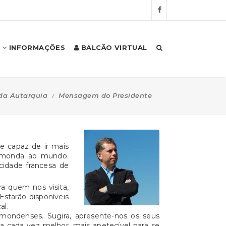
INFORMAÇÕES
BALCÃO VIRTUAL
da Autarquia
Mensagem do Presidente
e capaz de ir mais
aimonda ao mundo.
cidade francesa de
a quem nos visita,
starão disponíveis
al.
imondenses. Sugira, apresente-nos os seus
a cada vez melhor, mais apetecível para se