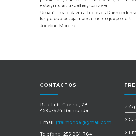
estar, morar, trabalhar, conviver.
Uma última palavra a todos os Raimondenses
longe que esteja, nunca me esqueço de ti“
Jocelino Moreira
CONTACTOS
FRE
Rua Luís Coelho, 28
Age
4590-924 Raimonda
Car
Email:
jfraimonda@gmail.com
Em
Telefone: 255 881 784