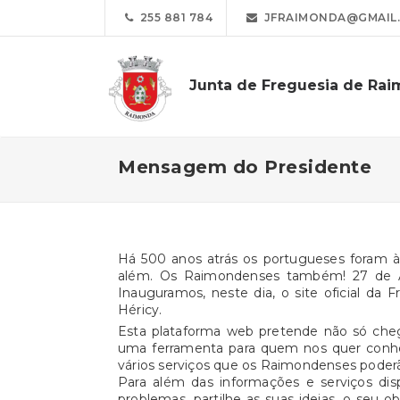
255 881 784
JFRAIMONDA@GMAIL
Junta de Freguesia de Ra
Mensagem do Presidente
Há 500 anos atrás os portugueses foram 
além. Os Raimondenses também! 27 de A
Inauguramos, neste dia, o site oficial d
Héricy.
Esta plataforma web pretende não só cheg
uma ferramenta para quem nos quer conhec
vários serviços que os Raimondenses poderão 
Para além das informações e serviços dis
problemas, partilhe as suas ideias, o seu